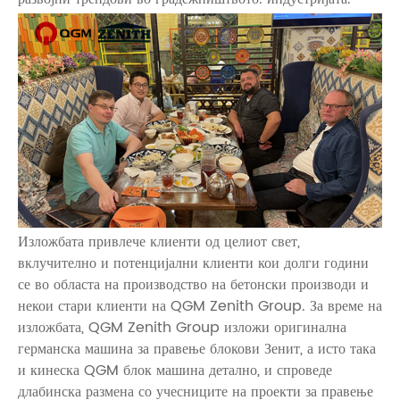
Изложбата привлече клиенти од целиот свет,
вклучително и потенцијални клиенти кои долги години
се во областа на производство на бетонски производи и
некои стари клиенти на QGM Zenith Group. За време на
изложбата, QGM Zenith Group изложи оригинална
германска машина за правење блокови Зенит, а исто така
и кинеска QGM блок машина детално, и спроведе
длабинска размена со учесниците на проекти за правење