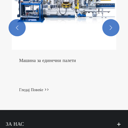


Машина за единечни палети
Гледај Повеќе >>
ЗА НАС