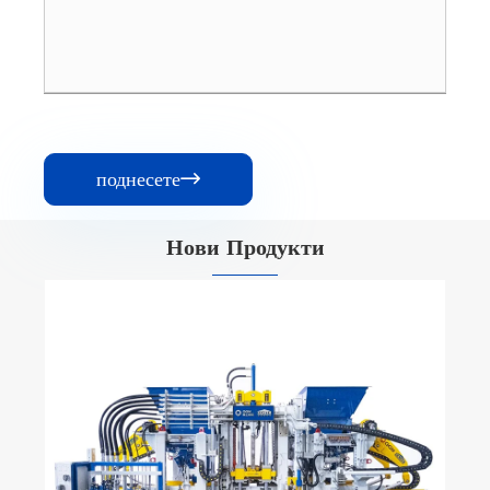
поднесете

Нови Продукти