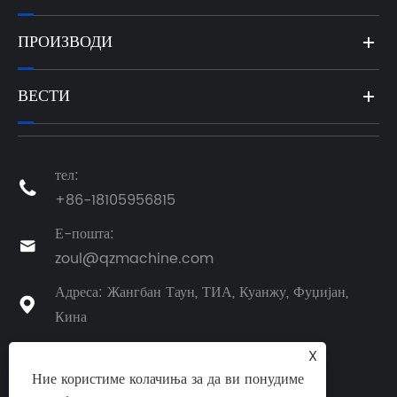
ПРОИЗВОДИ
ВЕСТИ
тел:

+86-18105956815
Е-пошта:

zoul@qzmachine.com
Адреса: Жангбан Таун, ТИА, Куанжу, Фуџијан,

Кина
X
Ние користиме колачиња за да ви понудиме