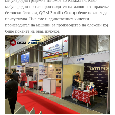
меѓународна градежна изложба во Казахстан. Како
меѓународно познат производител на машини за правење
бетонски блокови, QGM Zenith Group беше поканет да
присуствува. Ние сме и единствениот кинески
производител на машини за производство на блокови кој
беше поканет на оваа изложба.