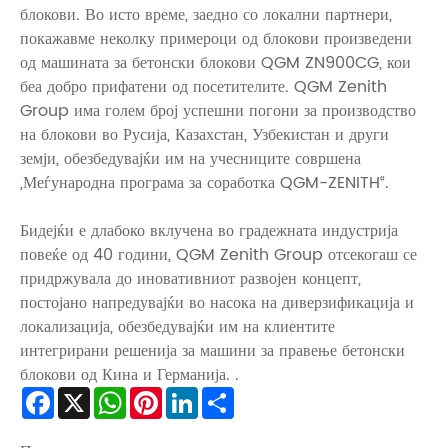
блокови. Во исто време, заедно со локални партнери,
покажавме неколку примероци од блокови произведени
од машината за бетонски блокови QGM ZN900CG, кои
беа добро прифатени од посетителите. QGM Zenith
Group има голем број успешни погони за производство
на блокови во Русија, Казахстан, Узбекистан и други
земји, обезбедувајќи им на учесниците совршена
„Меѓународна програма за соработка QGM-ZENITH“.
Бидејќи е длабоко вклучена во градежната индустрија
повеќе од 40 години, QGM Zenith Group отсекогаш се
придржувала до иновативниот развојен концепт,
постојано напредувајќи во насока на диверзификација и
локализација, обезбедувајќи им на клиентите
интегрирани решенија за машини за правење бетонски
блокови од Кина и Германија. .
Facebook
X
WhatsApp
Pinterest
LinkedIn
Share