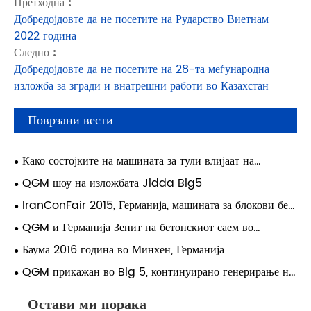
Претходна :
Добредојдовте да не посетите на Рударство Виетнам
2022 година
Следно :
Добредојдовте да не посетите на 28-та меѓународна
изложба за згради и внатрешни работи во Казахстан
Поврзани вести
Како состојките на машината за тули влијаат на
издржливоста на градежните материјали?
QGM шоу на изложбата Jidda Big5
IranConFair 2015, Германија, машината за блокови без
палети Zenith доби многу пофалби од клиентите
QGM и Германија Зенит на бетонскиот саем во
Индонизија 2015 година
Баума 2016 година во Минхен, Германија
QGM прикажан во Big 5, континуирано генерирање на
Блискиот Исток
Остави ми порака