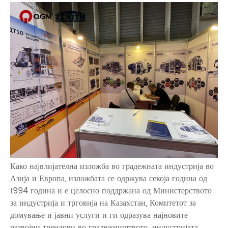
Како највлијателна изложба во градежната индустрија во
Азија и Европа, изложбата се одржува секоја година од
1994 година и е целосно поддржана од Министерството
за индустрија и трговија на Казахстан, Комитетот за
домување и јавни услуги и ги одразува најновите
развојни трендови во градежништвото. индустријата.