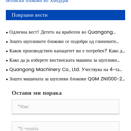
бетонски блокови во Хондурас
Поврзани вести
Одлична вест! Детето на вработен во Quangong
Machinery Co., Ltd. постигна академски успех и го
Зошто шупливите блокови се подобри од глинените
оствари својот сон да присуствува на Универзитетот
тули: Водич за модерна градба
Каков производствен капацитет ви е потребен? Како да
Ксиан Џиаотонг.
ја изберете вистинската машина за блокови за вашата
Како да ја изберете вистинската машина за шупливи
фабрика
блокови за вашата фабрика?
Quangong Machinery Co., Ltd. Учествува на 4-та
конференција за техничка размена за сеопфатна употреба
Зошто машината за шупливи блокови QGM ZN1000-2
на цврст отпад базиран на јаглен
е идеален избор за висококвалитетно производство на
шупливи блокови
Остави ми порака