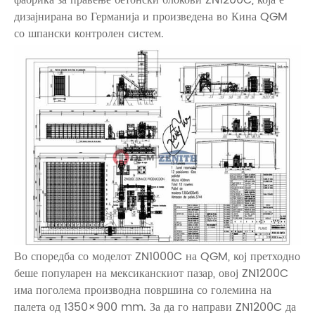
дизајнирана во Германија и произведена во Кина QGM
со шпански контролен систем.
Во споредба со моделот ZN1000C на QGM, кој претходно
беше популарен на мексиканскиот пазар, овој ZN1200C
има поголема производна површина со големина на
палета од 1350×900 mm. За да го направи ZN1200C да