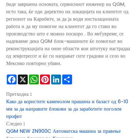
биде завршена основата, сервисниот инженер на QGM,
исто така, ќе оди директно на локацијата на клиентот од
регионот на Карибите, за да ја води инсталационата
работа и да му помогне на клиентот да го стави во
производство што е можно поскоро . Во меѓувреме, се
надевавме дека QGM блок-машините ќе помогнат во
реконструкцијата на оние области кои штотуку настрадаа
од земјотресот и ќе ги направат сите градови и село во
Мексико повторно убави.
Facebook
X
WhatsApp
Pinterest
LinkedIn
Share
Претходна :
Како да користите каменолом прашина и баласт од 6-10
мм за да направите блокови за да заработите поголем
профит
Следно :
QGM NEW ZN900C Автоматска машина за правење