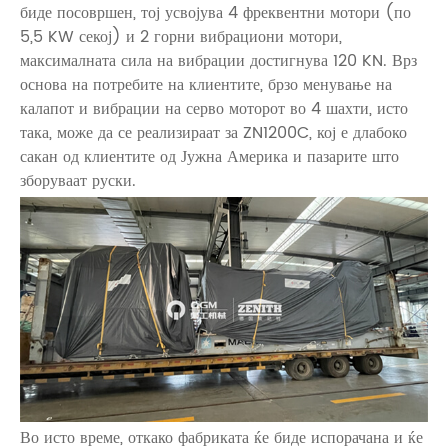
биде посовршен, тој усвојува 4 фреквентни мотори (по
5,5 KW секој) и 2 горни вибрациони мотори,
максималната сила на вибрации достигнува 120 KN. Врз
основа на потребите на клиентите, брзо менување на
калапот и вибрации на серво моторот во 4 шахти, исто
така, може да се реализираат за ZN1200C, кој е длабоко
сакан од клиентите од Јужна Америка и пазарите што
зборуваат руски.
Во исто време, откако фабриката ќе биде испорачана и ќе