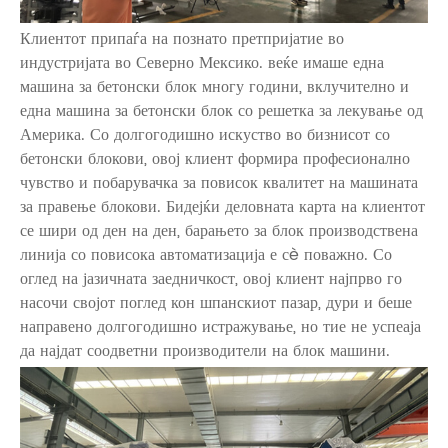
Клиентот припаѓа на познато претпријатие во
индустријата во Северно Мексико. веќе имаше една
машина за бетонски блок многу години, вклучително и
една машина за бетонски блок со решетка за лекување од
Америка. Со долгогодишно искуство во бизнисот со
бетонски блокови, овој клиент формира професионално
чувство и побарувачка за повисок квалитет на машината
за правење блокови. Бидејќи деловната карта на клиентот
се шири од ден на ден, барањето за блок производствена
линија со повисока автоматизација е сè поважно. Со
оглед на јазичната заедничкост, овој клиент најпрво го
насочи својот поглед кон шпанскиот пазар, дури и беше
направено долгогодишно истражување, но тие не успеаја
да најдат соодветни производители на блок машини.