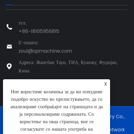
тел:

+86-18105956815
Е-пошта:

zoul@qzmachine.com
Адреса: Жангбан Таун, ТИА, Куанжу, Фуџијан,

Кина
X
Ние користиме колачиња за да ви понудиме
подобро искуство во прелистувањето, да го
анализираме сообраќајот на страницата и да
ја персонализираме содржината. Со
Авторски права © 2024 Quangong Machinery Co.,
користење на оваа страница, вие се
Ltd. Сите права се задржани.
согласувате со нашата употреба на
Техничка поддршка на веб-страница:
Tianyu Network