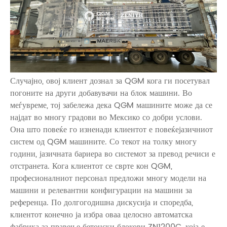
Случајно, овој клиент дознал за QGM кога ги посетувал
погоните на други добавувачи на блок машини. Во
меѓувреме, тој забележа дека QGM машините може да се
најдат во многу градови во Мексико со добри услови.
Она што повеќе го изненади клиентот е повеќејазичниот
систем од QGM машините. Со текот на толку многу
години, јазичната бариера во системот за превод речиси е
отстранета. Кога клиентот се сврте кон QGM,
професионалниот персонал предложи многу модели на
машини и релевантни конфигурации на машини за
референца. По долгогодишна дискусија и споредба,
клиентот конечно ја избра оваа целосно автоматска
фабрика за правење бетонски блокови ZN1200C, која е