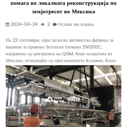
помага во локалната реконструкција по
земјотресот во Мексико
2024-04-24
2
Остави ми порака
На 22 септември, една целосно автоматска фабрика за
машини за правење бетонски блокови ZN1200C,
направена од централата на QGM, беше испратена во
Мексико, почнувајќи од пристаништето Ксиамен, Кина.