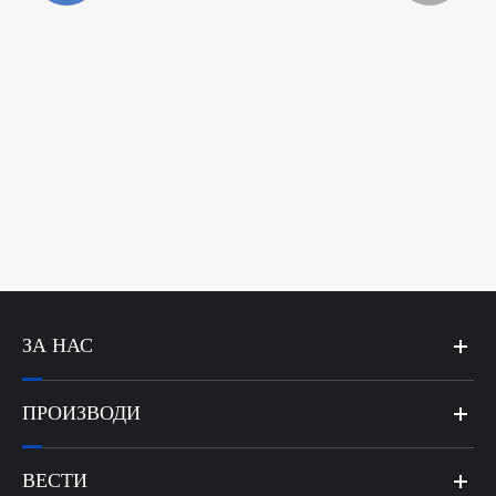
Автоматска линија за производство на
машина за тули
Гледај Повеќе >>
ЗА НАС
ПРОИЗВОДИ
ВЕСТИ