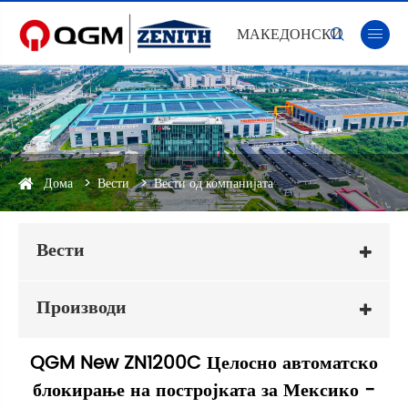
МАКЕДОНСКИ


Дома
Вести
Вести од компанијата
Вести
Производи
QGM New ZN1200C Целосно автоматско
блокирање на постројката за Мексико -